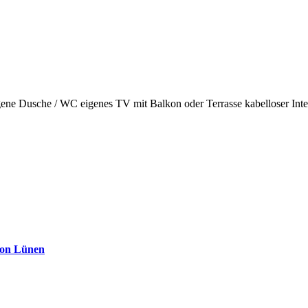
gene Dusche / WC
eigenes TV
mit Balkon oder Terrasse
kabelloser In
von Lünen