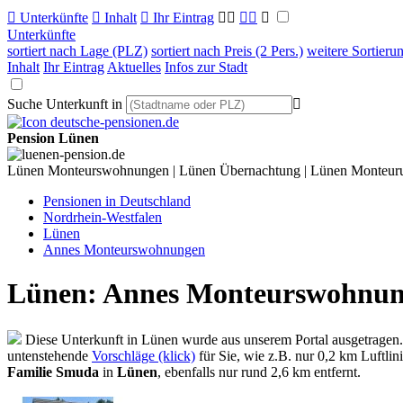

Unterkünfte

Inhalt

Ihr Eintrag



Unterkünfte
sortiert nach Lage (PLZ)
sortiert nach Preis (2 Pers.)
weitere Sortieru
Inhalt
Ihr Eintrag
Aktuelles
Infos zur Stadt
Suche Unterkunft in

Pension Lünen
Lünen Monteurswohnungen | Lünen Übernachtung | Lünen Monteur
Pensionen in Deutschland
Nordrhein-Westfalen
Lünen
Annes Monteurswohnungen
Lünen: Annes Monteurswohnu
Diese Unterkunft in Lünen wurde aus unserem Portal ausgetragen
untenstehende
Vorschläge (klick)
für Sie, wie z.B. nur 0,2 km Luftlin
Familie Smuda
in
Lünen
, ebenfalls nur rund 2,6 km entfernt.