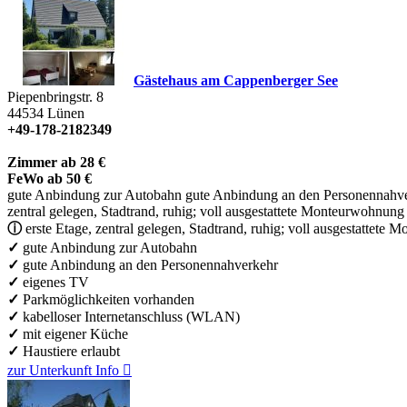
Gästehaus am Cappenberger See
Piepenbringstr. 8
44534
Lünen
+49-178-2182349
Zimmer ab 28 €
FeWo ab 50 €
gute Anbindung zur Autobahn
gute Anbindung an den Personennahv
zentral gelegen, Stadtrand, ruhig; voll ausgestattete Monteurwohnung
ⓘ
erste Etage, zentral gelegen, Stadtrand, ruhig; voll ausgestattete
✓
gute Anbindung zur Autobahn
✓
gute Anbindung an den Personennahverkehr
✓
eigenes TV
✓
Parkmöglichkeiten vorhanden
✓
kabelloser Internetanschluss (WLAN)
✓
mit eigener Küche
✓
Haustiere erlaubt
zur Unterkunft
Info
