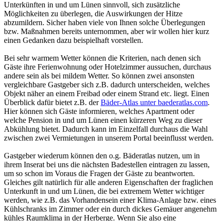
Unterkünften in und um Lünen sinnvoll, sich zusätzliche
Möglichkeiten zu überlegen, die Auswirkungen der Hitze
abzumildern. Sicher haben viele von Ihnen solche Überlegungen
bzw. Maßnahmen bereits unternommen, aber wir wollen hier kurz
einen Gedanken dazu beispielhaft vorstellen.
Bei sehr warmem Wetter können die Kriterien, nach denen sich
Gäste ihre Ferienwohnung oder Hotelzimmer aussuchen, durchaus
andere sein als bei mildem Wetter. So können zwei ansonsten
vergleichbare Gastgeber sich z.B. dadurch unterscheiden, welches
Objekt näher an einem Freibad oder einem Strand etc. liegt. Einen
Überblick dafür bietet z.B. der
Bäder-Atlas unter baederatlas.com
.
Hier können sich Gäste informieren, welches Apartment oder
welche Pension in und um Lünen einen kürzeren Weg zu dieser
Abkühlung bietet. Dadurch kann im Einzelfall durchaus die Wahl
zwischen zwei Vermietungen in unserem Portal beeinflusst werden.
Gastgeber wiederum können den o.g. Bäderatlas nutzen, um in
ihrem Inserat bei uns die nächsten Badestellen eintragen zu lassen,
um so schon im Voraus die Fragen der Gäste zu beantworten.
Gleiches gilt natürlich für alle anderen Eigenschaften der fraglichen
Unterkunft in und um Lünen, die bei extremem Wetter wichtiger
werden, wie z.B. das Vorhandensein einer Klima-Anlage bzw. eines
Kühlschranks im Zimmer oder ein durch dickes Gemäuer angenehm
kühles Raumklima in der Herberge. Wenn Sie also eine