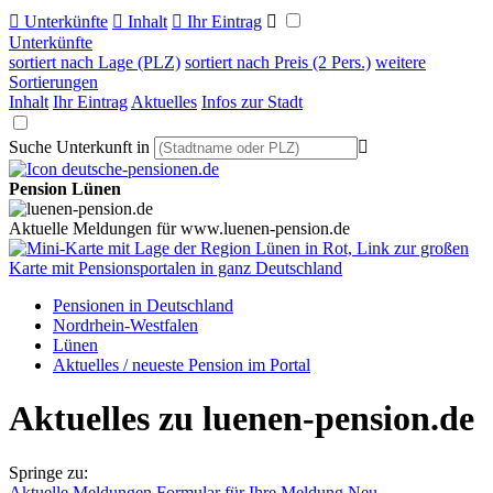

Unterkünfte

Inhalt

Ihr Eintrag

Unterkünfte
sortiert nach Lage (PLZ)
sortiert nach Preis (2 Pers.)
weitere
Sortierungen
Inhalt
Ihr Eintrag
Aktuelles
Infos zur Stadt
Suche Unterkunft in

Pension Lünen
Aktuelle Meldungen für www.luenen-pension.de
Pensionen in Deutschland
Nordrhein-Westfalen
Lünen
Aktuelles / neueste Pension im Portal
Aktuelles zu luenen-pension.de
Springe zu:
Aktuelle Meldungen
Formular für Ihre Meldung
Neu