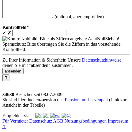
(optional, aber empfohlen)
Kontrollfeld
*
✓
✗
Spamschutz: Bitte übertragen Sie die Ziffern in das vorstehende
Kontrollfeld!
Zu Ihrer Information & Sicherheit: Unsere
Datenschutzhinweise
,
denen Sie mit "absenden" zustimmen.

34638
Besucher seit
0
8.0
7.2
0
0
9
Sie sind hier: luenen-pension.de |
Pension am Leezenpatt
(Link zur
Ansicht in der Tabelle)
Empfehlen via
Für Vermieter
Datenschutz
AGB
Nutzungsbedingungen
Impressum
⇑