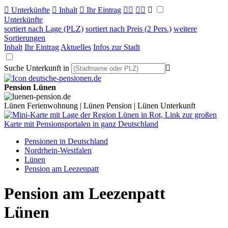

Unterkünfte

Inhalt

Ihr Eintrag



Unterkünfte
sortiert nach Lage (PLZ)
sortiert nach Preis (2 Pers.)
weitere
Sortierungen
Inhalt
Ihr Eintrag
Aktuelles
Infos zur Stadt
Suche Unterkunft in

Pension Lünen
Lünen Ferienwohnung | Lünen Pension | Lünen Unterkunft
Pensionen in Deutschland
Nordrhein-Westfalen
Lünen
Pension am Leezenpatt
Pension am Leezenpatt
Lünen